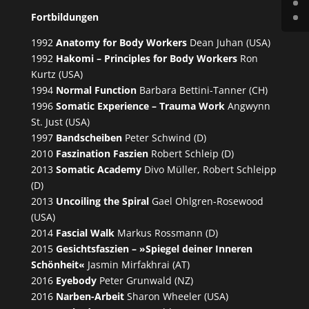
Fortbildungen
1992
Anatomy for Body Workers
Dean Juhan (USA)
1992
Hakomi – Principles for Body Workers
Ron
Kurtz (USA)
1994
Normal Function
Barbara Bettini-Tanner (CH)
1996
Somatic Experience – Trauma Work
Angwynn
St. Just (USA)
1997
Bandscheiben
Peter Schwind (D)
2010
Faszination Faszien
Robert Schleip (D)
2013
Somatic Academy
Divo Müller, Robert Schleipp
(D)
2013
Uncoiling the Spiral
Gael Ohlgren-Rosewood
(USA)
2014
Fascial Walk
Markus Rossmann (D)
2015
Gesichtsfaszien – »Spiegel deiner Inneren
Schönheit«
Jasmin Mirfakhrai (AT)
2016
Eyebody
Peter Grunwald (NZ)
2016
Narben-Arbeit
Sharon Wheeler (USA)